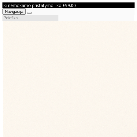
Iki nemokamo pristatymo liko €99.00
Navigacija