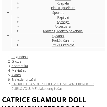
Kvepalai
Plaukų priežiūra
Sportas
Papildai
Apranga
Aksesuarai
Maistas|Maisto pakaitalai
Gyvūnai
Prekės šunims
Prekės katėms
Pagrindinis
Grožis
Kosmetika
Makiažas
Akims
Blakstienų tušai
CATRICE GLAMOUR DOLL VOLUME WATERPROOF /
CURL&VOLUME blakstienų tušas
CATRICE GLAMOUR DOLL