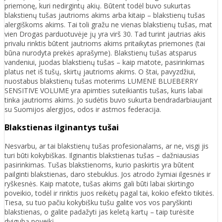
priemonę, kuri nedirgintų akių. Būtent todėl buvo sukurtas
blakstienų tušas jautrioms akims arba kitaip – blakstienų tušas
alergiškoms akims. Tai toli gražu ne vienas blakstienų tušas, mat
vien Drogas parduotuvėje jų yra virš 30. Tad turint jautrias akis
privalu rinktis būtent jautrioms akims pritaikytas priemones (tai
būna nurodyta prekės aprašyme). Blakstienų tušas atsparus
vandeniui, juodas blakstienų tušas – kaip matote, pasirinkimas
platus net iš tušų, skirtų jautrioms akims. O štai, pavyzdžiui,
nuostabus blakstienų tušas moterims LUMENE BLUEBERRY
SENSITIVE VOLUME yra apimties suteikiantis tušas, kuris labai
tinka jautrioms akims. Jo sudėtis buvo sukurta bendradarbiaujant
su Suomijos alergijos, odos ir astmos federacija.
Blakstienas ilginantys tušai
Nesvarbu, ar tai blakstienų tušas profesionalams, ar ne, visgi jis
turi būti kokybiškas. Ilginantis blakstienas tušas – dažniausias
pasirinkimas. Tušas blakstienoms, kurio paskirtis yra būtent
pailginti blakstienas, daro stebuklus. Jos atrodo žymiai ilgesnės ir
ryškesnės. Kaip matote, tušas akims gali būti labai skirtingo
poveikio, todėl ir rinktis juos reikėtų pagal tai, kokio efekto tikitės.
Tiesa, su tuo pačiu kokybišku tušu galite vos vos paryškinti
blakstienas, o galite padažyti jas keletą kartų – taip turėsite
dvigubą poveikį.