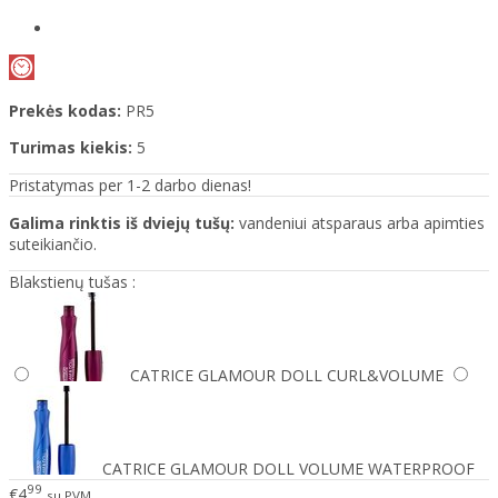
Prekės kodas:
PR5
Turimas kiekis:
5
Pristatymas per 1-2 darbo dienas!
Galima rinktis iš dviejų tušų:
vandeniui atsparaus arba apimties
suteikiančio.
Blakstienų tušas :
CATRICE GLAMOUR DOLL CURL&VOLUME
CATRICE GLAMOUR DOLL VOLUME WATERPROOF
99
€4
su PVM