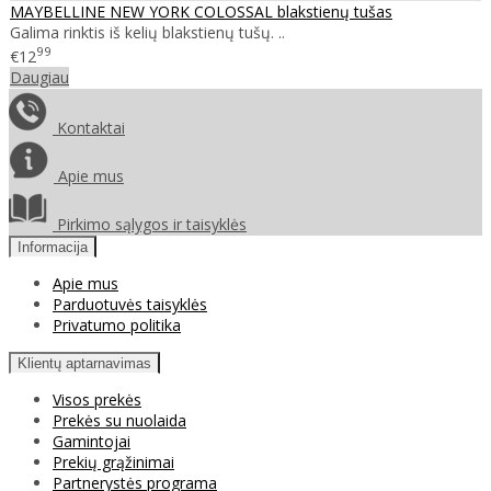
MAYBELLINE NEW YORK COLOSSAL blakstienų tušas
Galima rinktis iš kelių blakstienų tušų. ..
99
€12
Daugiau
Kontaktai
Apie mus
Pirkimo sąlygos ir taisyklės
Informacija
Apie mus
Parduotuvės taisyklės
Privatumo politika
Klientų aptarnavimas
Visos prekės
Prekės su nuolaida
Gamintojai
Prekių grąžinimai
Partnerystės programa