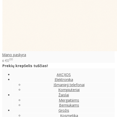
Mano paskyra
00
€0
0
Prekių krepšelis tuščias!
AKCIJOS
Elektronika
Išmanieji telefonai
Kompiuteriai
Žaislai
Mergaitėms
Berniukams
Grožis
Kosmetika