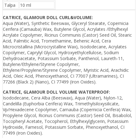
Talpa
10 ml
CATRICE, GLAMOUR DOLL CURL&VOLUME:
Aqua (Water), Synthetic Beeswax, Glyceryl Stearate, Copernicia
Cerifera (Carnauba) Wax, Butylene Glycol, Acrylates /Ethylhexyl
Acrylate Copolymer, Ricinus Communis (Castor) Seed Oil, Stearic
Acid, Palmitic Acid, Tromethamine, Behenic Acid, Cera
Microcristallina (Microcrystalline Wax), Isododecane, Acrylates
Copolymer, Caprylyl Glycol, Hydroxyethylcellulose, Sodium
Dehydroacetate, Potassium Sorbate, Panthenol, Laureth-11,
Butylene/Ethylene/Styrene Copolymer,
Ethylene/Propylene/Styrene Copolymer, Myristic Acid, Arachidic
Acid, Oleic Acid, Phenoxyethanol, CI 77007 (Ultramarines), CI
77266 (Black 2) (Nano), CI 77499 (Iron Oxides).
CATRICE, GLAMOUR DOLL VOLUME WATERPROOF:
Isododecane, Cera Alba (Beeswax), Aqua (Water), Nylon-12,
Candelilla (Euphorbia Cerifera) Wax, Trimethylsiloxysilicate,
Vp/Hexadecene Copolymer, Carnauba (Copernicia Cerifera) Wax,
Propylene Glycol, Ricinus Communis (Castor) Seed Oil, Bisabolol,
Tocopheryl Acetate, Tocopherol, Ethylhexylglycerin, Potassium
Hydroxide, Farnesol, Potassium Sorbate, Phenoxyethanol, CI
77499 (Iron Oxides).