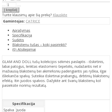
Turite klausimų apie šią prekę?
Klauskite
Gamintojas:
CATRICE
Aprašymas
Specifikacija
Sudėtis
Blakstienų tušas – kokį pasirinkti?
(0) Atsiliepimai
GLAM AND DOLL tušų kolekcijos sėkmės paslaptis - išskirtinis,
labai patogus, lenktas elastomero šepetėlis, nudažantis net ir
mažiausią blakstieną bei akimirksniu padengiantis jas ryškia, ilgai
išliekančia spalvą. Suteikia išskirtinai prabangių, dirbtinių blakstienų
efektą. Itin juodos spalvos. Dažykite ant švarių blakstienų kol
pasieksite norimą rezultatą.
Specifikacija
Spalva
Juoda