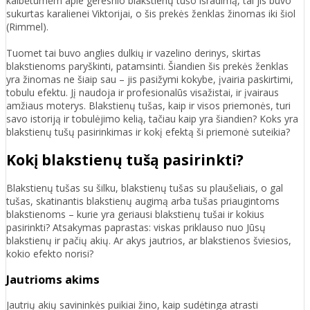
kalbėtumėm apie geresnio blakstienų tušo išradimą, tai jis buvo
sukurtas karalienei Viktorijai, o šis prekės ženklas žinomas iki šiol
(Rimmel).
Tuomet tai buvo anglies dulkių ir vazelino derinys, skirtas
blakstienoms paryškinti, patamsinti. Šiandien šis prekės ženklas
yra žinomas ne šiaip sau – jis pasižymi kokybe, įvairia paskirtimi,
tobulu efektu. Jį naudoja ir profesionalūs visažistai, ir įvairaus
amžiaus moterys. Blakstienų tušas, kaip ir visos priemonės, turi
savo istoriją ir tobulėjimo kelią, tačiau kaip yra šiandien? Koks yra
blakstienų tušų pasirinkimas ir kokį efektą ši priemonė suteikia?
Kokį blakstienų tušą pasirinkti?
Blakstienų tušas su šilku, blakstienų tušas su plaušeliais, o gal
tušas, skatinantis blakstienų augimą arba tušas priaugintoms
blakstienoms – kurie yra geriausi blakstienų tušai ir kokius
pasirinkti? Atsakymas paprastas: viskas priklauso nuo Jūsų
blakstienų ir pačių akių. Ar akys jautrios, ar blakstienos šviesios,
kokio efekto norisi?
Jautrioms akims
Jautrių akių savininkės puikiai žino, kaip sudėtinga atrasti