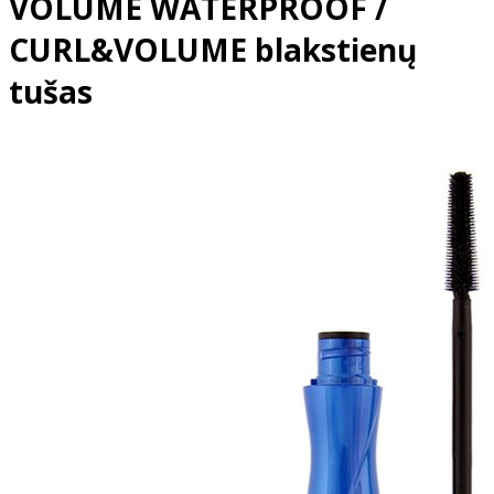
VOLUME WATERPROOF /
CURL&VOLUME blakstienų
tušas