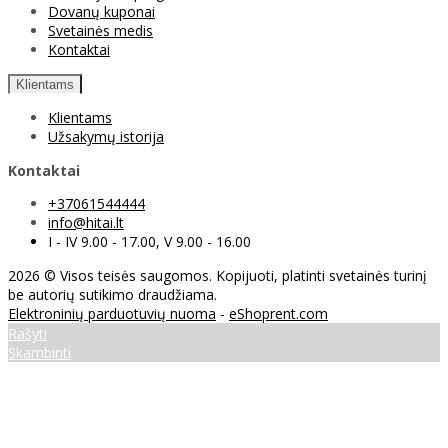
Dovanų kuponai
Svetainės medis
Kontaktai
Klientams
Klientams
Užsakymų istorija
Kontaktai
+37061544444
info@hitai.lt
I - IV 9.00 - 17.00, V 9.00 - 16.00
2026 © Visos teisės saugomos. Kopijuoti, platinti svetainės turinį
be autorių sutikimo draudžiama.
Elektroninių parduotuvių nuoma
-
eShoprent.com
Rašyti
Skambinti