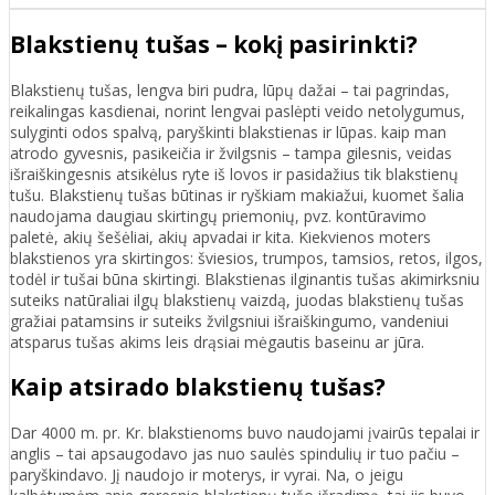
Blakstienų tušas – kokį pasirinkti?
Blakstienų tušas, lengva biri pudra, lūpų dažai – tai pagrindas,
reikalingas kasdienai, norint lengvai paslėpti veido netolygumus,
sulyginti odos spalvą, paryškinti blakstienas ir lūpas. kaip man
atrodo gyvesnis, pasikeičia ir žvilgsnis – tampa gilesnis, veidas
išraiškingesnis atsikėlus ryte iš lovos ir pasidažius tik blakstienų
tušu. Blakstienų tušas būtinas ir ryškiam makiažui, kuomet šalia
naudojama daugiau skirtingų priemonių, pvz. kontūravimo
paletė, akių šešėliai, akių apvadai ir kita. Kiekvienos moters
blakstienos yra skirtingos: šviesios, trumpos, tamsios, retos, ilgos,
todėl ir tušai būna skirtingi. Blakstienas ilginantis tušas akimirksniu
suteiks natūraliai ilgų blakstienų vaizdą, juodas blakstienų tušas
gražiai patamsins ir suteiks žvilgsniui išraiškingumo, vandeniui
atsparus tušas akims leis drąsiai mėgautis baseinu ar jūra.
Kaip atsirado blakstienų tušas?
Dar 4000 m. pr. Kr. blakstienoms buvo naudojami įvairūs tepalai ir
anglis – tai apsaugodavo jas nuo saulės spindulių ir tuo pačiu –
paryškindavo. Jį naudojo ir moterys, ir vyrai. Na, o jeigu