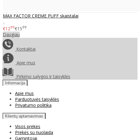
MAX FACTOR CREME PUFF skaistalai
..
99
99
€12
€15
Daugiau
Kontaktai
Apie mus
Pirkimo sąlygos ir taisyklės
Informacija
Apie mus
Parduotuvės taisyklės
Privatumo politika
Klientų aptarnavimas
Visos prekės
Prekės su nuolaida
Gamintojai