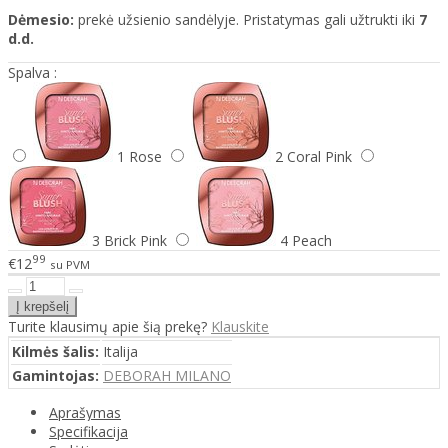
Dėmesio:
prekė užsienio sandėlyje. Pristatymas gali užtrukti iki
7
d.d.
Spalva :
1 Rose
2 Coral Pink
3 Brick Pink
4 Peach
99
€12
su PVM
Turite klausimų apie šią prekę?
Klauskite
Kilmės šalis:
Italija
Gamintojas:
DEBORAH MILANO
Aprašymas
Specifikacija