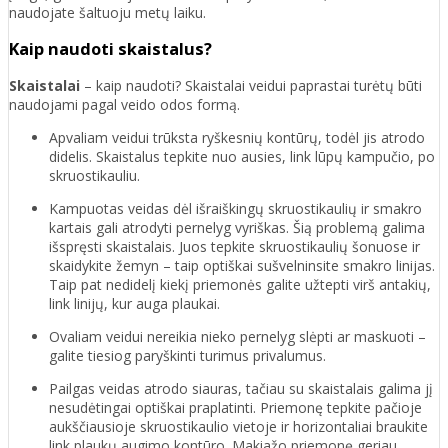
naudojate šaltuoju metų laiku.
Kaip naudoti skaistalus?
Skaistalai
– kaip naudoti? Skaistalai veidui paprastai turėtų būti
naudojami pagal veido odos formą.
Apvaliam veidui trūksta ryškesnių kontūrų, todėl jis atrodo
didelis. Skaistalus tepkite nuo ausies, link lūpų kampučio, po
skruostikauliu.
Kampuotas veidas dėl išraiškingų skruostikaulių ir smakro
kartais gali atrodyti pernelyg vyriškas. Šią problemą galima
išspręsti skaistalais. Juos tepkite skruostikaulių šonuose ir
skaidykite žemyn – taip optiškai sušvelninsite smakro linijas.
Taip pat nedidelį kiekį priemonės galite užtepti virš antakių,
link linijų, kur auga plaukai.
Ovaliam veidui nereikia nieko pernelyg slėpti ar maskuoti –
galite tiesiog paryškinti turimus privalumus.
Pailgas veidas atrodo siauras, tačiau su skaistalais galima jį
nesudėtingai optiškai praplatinti. Priemonę tepkite pačioje
aukščiausioje skruostikaulio vietoje ir horizontaliai braukite
link plaukų augimo kontūro. Makiažo priemonę geriau