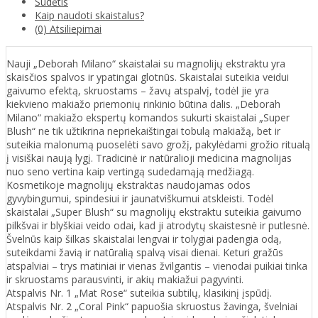
Sudėtis
Kaip naudoti skaistalus?
(0) Atsiliepimai
Nauji „Deborah Milano“ skaistalai su magnolijų ekstraktu yra
skaisčios spalvos ir ypatingai glotnūs. Skaistalai suteikia veidui
gaivumo efektą, skruostams – žavų atspalvį, todėl jie yra
kiekvieno makiažo priemonių rinkinio būtina dalis. „Deborah
Milano“ makiažo ekspertų komandos sukurti skaistalai „Super
Blush“ ne tik užtikrina nepriekaištingai tobulą makiažą, bet ir
suteikia malonumą puoselėti savo grožį, pakylėdami grožio ritualą
į visiškai naują lygį. Tradicinė ir natūralioji medicina magnolijas
nuo seno vertina kaip vertingą sudedamąją medžiagą.
Kosmetikoje magnolijų ekstraktas naudojamas odos
gyvybingumui, spindesiui ir jaunatviškumui atskleisti. Todėl
skaistalai „Super Blush“ su magnolijų ekstraktu suteikia gaivumo
pilkšvai ir blyškiai veido odai, kad ji atrodytų skaistesnė ir putlesnė.
Švelnūs kaip šilkas skaistalai lengvai ir tolygiai padengia odą,
suteikdami žavią ir natūralią spalvą visai dienai. Keturi gražūs
atspalviai – trys matiniai ir vienas žvilgantis – vienodai puikiai tinka
ir skruostams parausvinti, ir akių makiažui pagyvinti.
Atspalvis Nr. 1 „Mat Rose“ suteikia subtilų, klasikinį įspūdį.
Atspalvis Nr. 2 „Coral Pink“ papuošia skruostus žavinga, švelniai