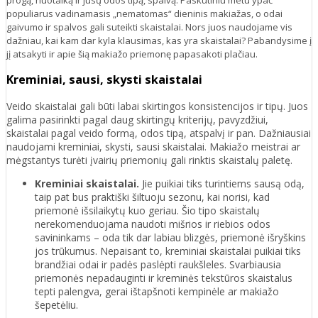
populiarus vadinamasis „nematomas“ dieninis makiažas, o odai
gaivumo ir spalvos gali suteikti skaistalai. Nors juos naudojame vis
dažniau, kai kam dar kyla klausimas, kas yra skaistalai? Pabandysime į
jį atsakyti ir apie šią makiažo priemonę papasakoti plačiau.
Kreminiai, sausi, skysti skaistalai
Veido skaistalai gali būti labai skirtingos konsistencijos ir tipų. Juos
galima pasirinkti pagal daug skirtingų kriterijų, pavyzdžiui,
skaistalai pagal veido formą, odos tipą, atspalvį ir pan. Dažniausiai
naudojami kreminiai, skysti, sausi skaistalai. Makiažo meistrai ar
mėgstantys turėti įvairių priemonių gali rinktis skaistalų paletę.
Kreminiai skaistalai.
Jie puikiai tiks turintiems sausą odą,
taip pat bus praktiški šiltuoju sezonu, kai norisi, kad
priemonė išsilaikytų kuo geriau. Šio tipo skaistalų
nerekomenduojama naudoti mišrios ir riebios odos
savininkams – oda tik dar labiau blizgės, priemonė išryškins
jos trūkumus. Nepaisant to, kreminiai skaistalai puikiai tiks
brandžiai odai ir padės paslėpti raukšleles. Svarbiausia
priemonės nepadauginti ir kreminės tekstūros skaistalus
tepti palengva, gerai ištapšnoti kempinėle ar makiažo
šepetėliu.