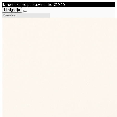
Iki nemokamo pristatymo liko €99.00
Navigacija