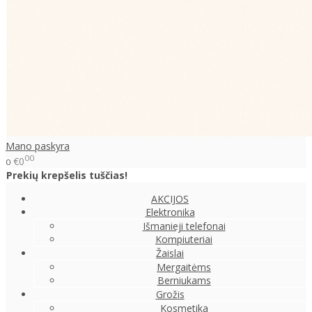
Mano paskyra
00
€0
0
Prekių krepšelis tuščias!
AKCIJOS
Elektronika
Išmanieji telefonai
Kompiuteriai
Žaislai
Mergaitėms
Berniukams
Grožis
Kosmetika