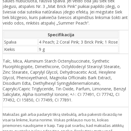
saulės nubučiuota, rausva spalva. Jei veido oda jau šiek tiek
įdegusi, atspalvis Nr. 3 „Mat Brick Pink“ puikiai papildo įdegį, o
šviesiai odai suteikia natūralaus įdegio efektą. Jei mėgstate šiek
tiek blizgesio, kuris pakviečia šviesos atspindžius linksmai šokti ant
veido odos, rinkitės atspalvį „Summer Peach“.
Specifikacija
Spalva
4 Peach; 2 Coral Pink; 3 Brick Pink; 1 Rose
Kiekis
9 g
Talc, Mica, Aluminum Starch Octenylsuccinate, Synthetic
Fluorphlogopite, Dimethicone, Octyldodecyl Stearoyl Stearate,
Zinc Stearate, Caprylyl Glycol, Dehydroacetic Acid, Hexylene
Glycol, Phenoxyethanol, Magnolia Officinalis Bark Extract,
Disodium Edta, Diethylhexyl Syringylidenemalonate,
Caprylic/Capric Triglyceride, Tin Oxide, Parfum, Limonene, Benzyl
Salicylate, Alpha-Isomethyl Ionone; +/-: CI 77491, CI 77742, CI
77492, CI 15850, CI 77499, CI 77891.
Makiažas gali arba padaryti tikrą stebuklą, arba pakeisti išvaizdą ne
visai ta linkme, kuria norime. Viskas priklauso nuo to, kokias
priemones naudojame ir kaip. Taip pat svarbu, kad makiažas atitiktų
progą, nuotaiką ir jūsų odos tipą, spalvą. Paskutiniu metu ypač