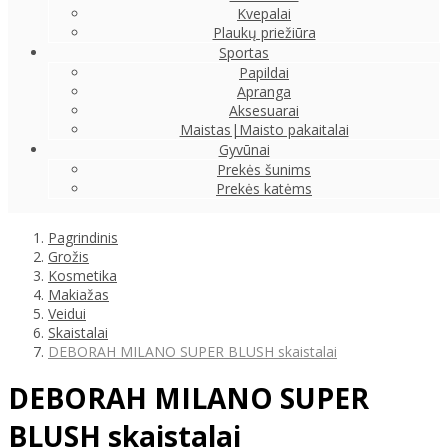
Kvepalai
Plaukų priežiūra
Sportas
Papildai
Apranga
Aksesuarai
Maistas|Maisto pakaitalai
Gyvūnai
Prekės šunims
Prekės katėms
Pagrindinis
Grožis
Kosmetika
Makiažas
Veidui
Skaistalai
DEBORAH MILANO SUPER BLUSH skaistalai
DEBORAH MILANO SUPER
BLUSH skaistalai