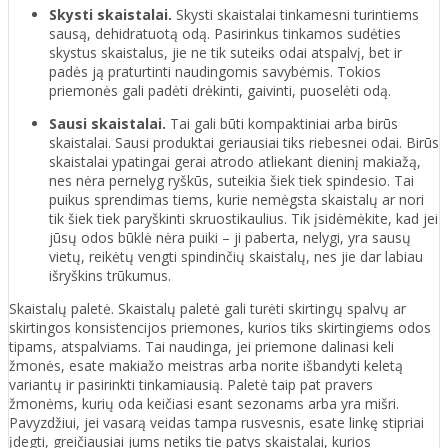
Skysti skaistalai.
Skysti skaistalai tinkamesni turintiems
sausą, dehidratuotą odą. Pasirinkus tinkamos sudėties
skystus skaistalus, jie ne tik suteiks odai atspalvį, bet ir
padės ją praturtinti naudingomis savybėmis. Tokios
priemonės gali padėti drėkinti, gaivinti, puoselėti odą.
Sausi skaistalai.
Tai gali būti kompaktiniai arba birūs
skaistalai. Sausi produktai geriausiai tiks riebesnei odai. Birūs
skaistalai ypatingai gerai atrodo atliekant dieninį makiažą,
nes nėra pernelyg ryškūs, suteikia šiek tiek spindesio. Tai
puikus sprendimas tiems, kurie nemėgsta skaistalų ar nori
tik šiek tiek paryškinti skruostikaulius. Tik įsidėmėkite, kad jei
jūsų odos būklė nėra puiki – ji paberta, nelygi, yra sausų
vietų, reikėtų vengti spindinčių skaistalų, nes jie dar labiau
išryškins trūkumus.
Skaistalų paletė. Skaistalų paletė gali turėti skirtingų spalvų ar
skirtingos konsistencijos priemones, kurios tiks skirtingiems odos
tipams, atspalviams. Tai naudinga, jei priemone dalinasi keli
žmonės, esate makiažo meistras arba norite išbandyti keletą
variantų ir pasirinkti tinkamiausią. Paletė taip pat pravers
žmonėms, kurių oda keičiasi esant sezonams arba yra mišri.
Pavyzdžiui, jei vasarą veidas tampa rusvesnis, esate linkę stipriai
įdegti, greičiausiai jums netiks tie patys skaistalai, kurios