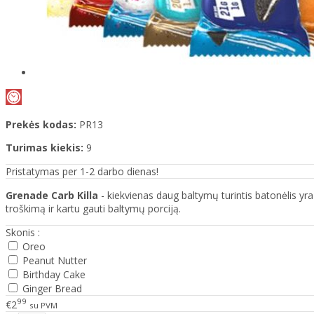
Prekės kodas:
PR13
Turimas kiekis:
9
Pristatymas per 1-2 darbo dienas!
Grenade Carb Killa
- kiekvienas daug baltymų turintis batonėlis yra
troškimą ir kartu gauti baltymų porciją.
Skonis :
Oreo
Peanut Nutter
Birthday Cake
Ginger Bread
99
€2
su PVM