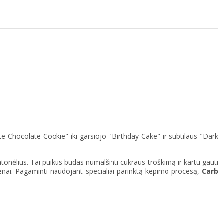
te Chocolate Cookie" iki garsiojo "Birthday Cake" ir subtilaus "Dark
atonėlius. Tai puikus būdas numalšinti cukraus troškimą ir kartu gauti
ienai. Pagaminti naudojant specialiai parinktą kepimo procesą,
Carb