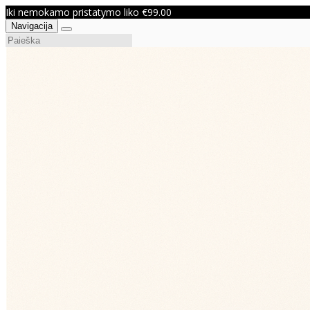
Iki nemokamo pristatymo liko €99.00
Navigacija