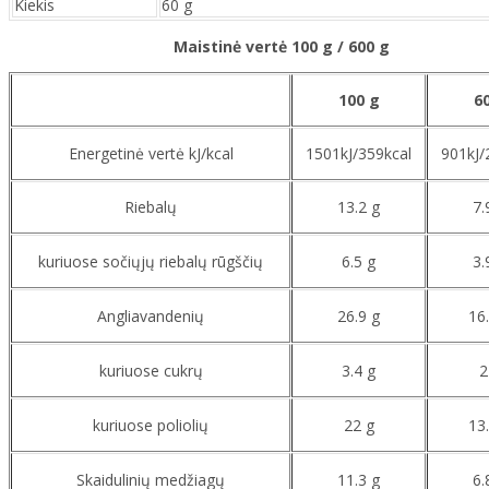
Kiekis
60 g
Maistinė vertė 100 g / 600 g
100 g
6
Energetinė vertė kJ/kcal
1501kJ/359kcal
901kJ/
Riebalų
13.2 g
7.
kuriuose sočiųjų riebalų rūgščių
6.5 g
3.
Angliavandenių
26.9 g
16
kuriuose cukrų
3.4 g
2
kuriuose poliolių
22 g
13
Skaidulinių medžiagų
11.3 g
6.