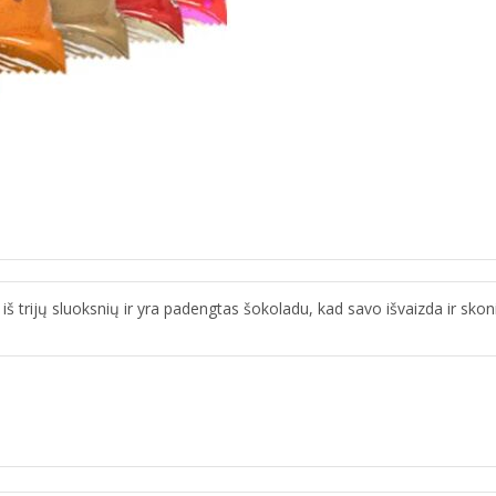
 iš trijų sluoksnių ir yra padengtas šokoladu, kad savo išvaizda ir sko