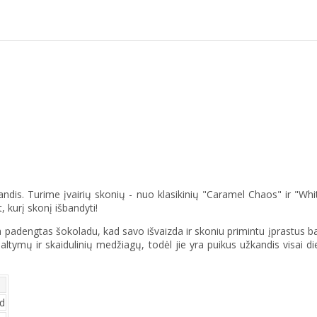
andis. Turime įvairių skonių - nuo klasikinių "Caramel Chaos" ir "Whi
, kurį skonį išbandyti!
yra padengtas šokoladu, kad savo išvaizda ir skoniu primintu įprastus b
altymų ir skaidulinių medžiagų, todėl jie yra puikus užkandis visai d
ad