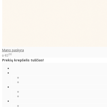
Mano paskyra
00
€0
0
Prekių krepšelis tuščias!