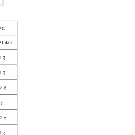
0 g
215kcal
9 g
9 g
.2 g
 g
.2 g
8 g