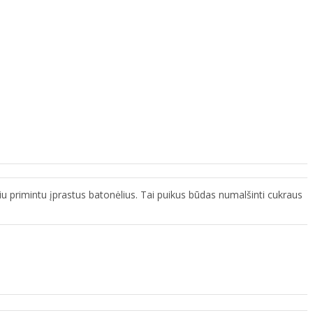
niu primintu įprastus batonėlius. Tai puikus būdas numalšinti cukraus