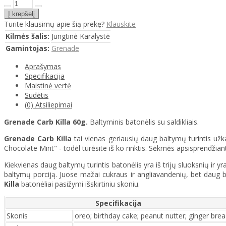
Turite klausimų apie šią prekę?
Klauskite
Kilmės šalis:
Jungtinė Karalystė
Gamintojas:
Grenade
Aprašymas
Specifikacija
Maistinė vertė
Sudėtis
(0) Atsiliepimai
Grenade Carb Killa 60g.
Baltyminis batonėlis su saldikliais.
Grenade Carb Killa
tai vienas geriausių daug baltymų turintis užk
Chocolate Mint" - todėl turėsite iš ko rinktis. Sėkmės apsisprendžiant
Kiekvienas daug baltymų turintis batonėlis yra iš trijų sluoksnių ir 
baltymų porciją. Juose mažai cukraus ir angliavandenių, bet daug b
Killa
batonėliai pasižymi išskirtiniu skoniu.
Specifikacija
Skonis
oreo; birthday cake; peanut nutter; ginger bre