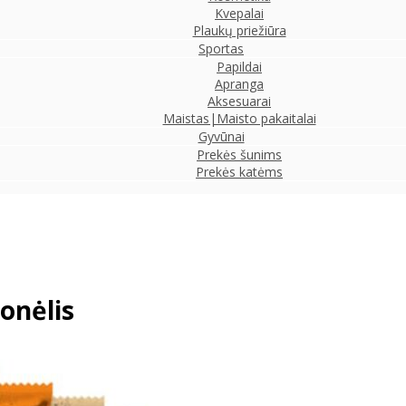
Kvepalai
Plaukų priežiūra
Sportas
Papildai
Apranga
Aksesuarai
Maistas|Maisto pakaitalai
Gyvūnai
Prekės šunims
Prekės katėms
onėlis