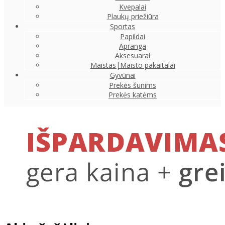
Kvepalai
Plaukų priežiūra
Sportas
Papildai
Apranga
Aksesuarai
Maistas|Maisto pakaitalai
Gyvūnai
Prekės šunims
Prekės katėms