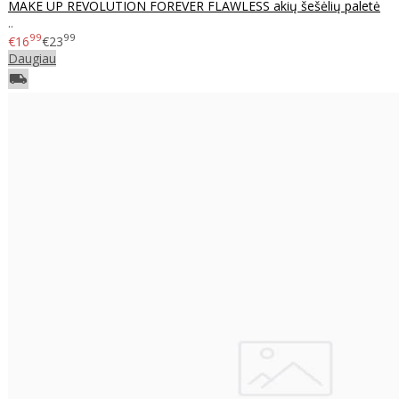
MAKE UP REVOLUTION FOREVER FLAWLESS akių šešėlių paletė
..
99
99
€16
€23
Daugiau