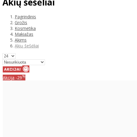
Akių šešėliai
Pagrindinis
Grožis
Kosmetika
Makiažas
Akims
Akių šešėliai
%
Akcija
-29