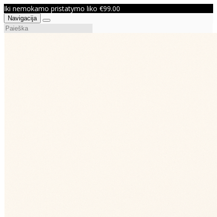
Iki nemokamo pristatymo liko €99.00
Navigacija