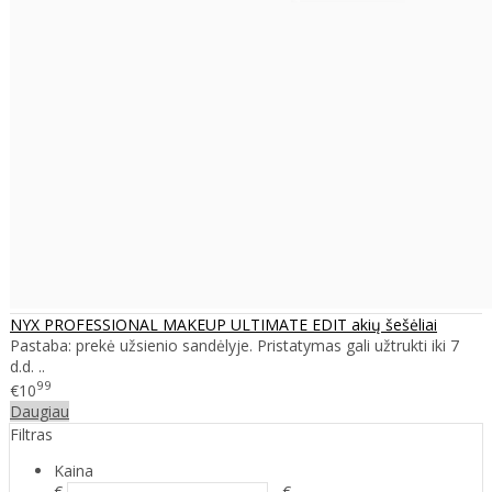
NYX PROFESSIONAL MAKEUP ULTIMATE EDIT akių šešėliai
Pastaba: prekė užsienio sandėlyje. Pristatymas gali užtrukti iki 7
d.d. ..
99
€10
Daugiau
Filtras
Kaina
€
- €