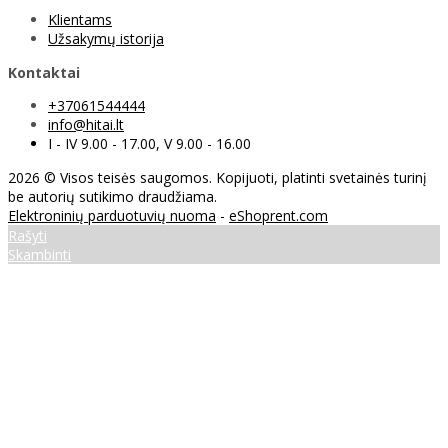
Klientams
Užsakymų istorija
Kontaktai
+37061544444
info@hitai.lt
I - IV 9.00 - 17.00, V 9.00 - 16.00
2026 © Visos teisės saugomos. Kopijuoti, platinti svetainės turinį
be autorių sutikimo draudžiama.
Elektroninių parduotuvių nuoma
-
eShoprent.com
Rašyti
Skambinti