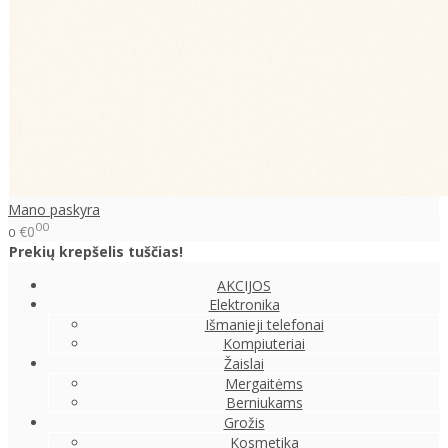
Mano paskyra
00
€0
0
Prekių krepšelis tuščias!
AKCIJOS
Elektronika
Išmanieji telefonai
Kompiuteriai
Žaislai
Mergaitėms
Berniukams
Grožis
Kosmetika