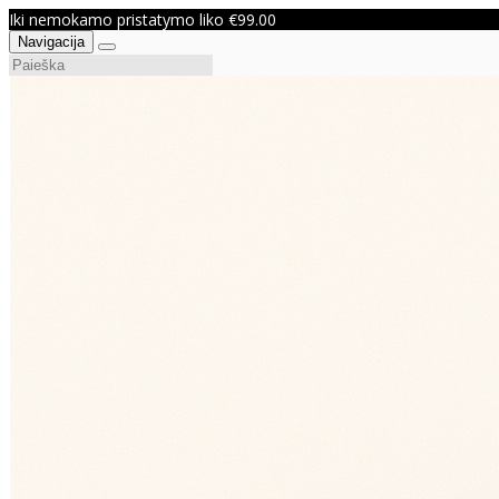
Iki nemokamo pristatymo liko €99.00
Navigacija