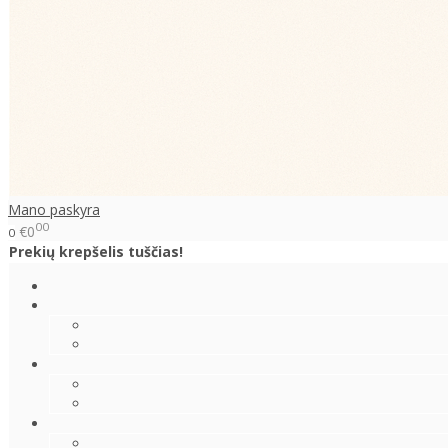
Mano paskyra
00
€0
0
Prekių krepšelis tuščias!