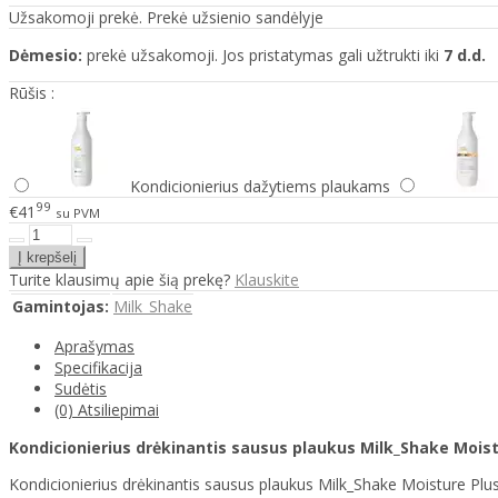
Užsakomoji prekė. Prekė užsienio sandėlyje
Dėmesio:
prekė užsakomoji. Jos pristatymas gali užtrukti iki
7 d.d.
Rūšis :
Kondicionierius dažytiems plaukams
99
€41
su PVM
Turite klausimų apie šią prekę?
Klauskite
Gamintojas:
Milk_Shake
Aprašymas
Specifikacija
Sudėtis
(0) Atsiliepimai
Kondicionierius drėkinantis sausus plaukus Milk_Shake Mois
Kondicionierius drėkinantis sausus plaukus Milk_Shake Moisture Plus 