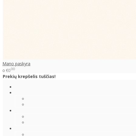
Mano paskyra
00
€0
0
Prekių krepšelis tuščias!