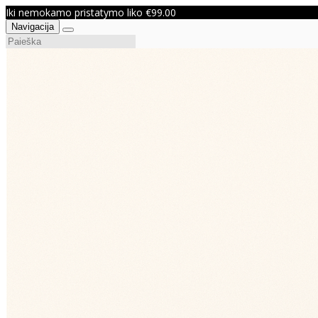
Iki nemokamo pristatymo liko €99.00
Navigacija