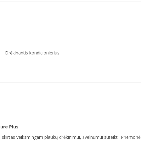
Drėkinantis kondicionierius
ture Plus
skirtas veiksmingam plaukų drėkinimui, švelnumui suteikti. Priemonė p