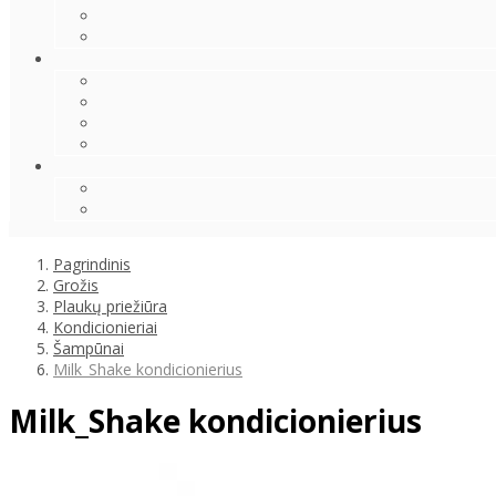
Pagrindinis
Grožis
Plaukų priežiūra
Kondicionieriai
Šampūnai
Milk_Shake kondicionierius
Milk_Shake kondicionierius