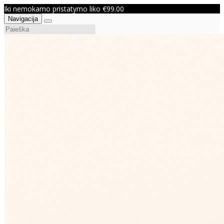
Iki nemokamo pristatymo liko €99.00
Navigacija