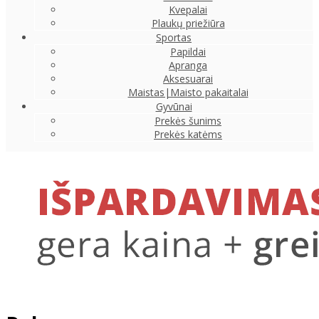
Kvepalai
Plaukų priežiūra
Sportas
Papildai
Apranga
Aksesuarai
Maistas|Maisto pakaitalai
Gyvūnai
Prekės šunims
Prekės katėms