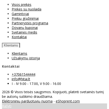
Visos prekės
Prekės su nuolaida
Gamintojai
Prekių grąžinimai
Partnerystės programa
Dovanų kuponai
Svetainės medis
Kontaktai
Klientams
Klientams
Užsakymų istorija
Kontaktai
+37061544444
info@hitai.lt
I - IV 9.00 - 17.00, V 9.00 - 16.00
2026 © Visos teisės saugomos. Kopijuoti, platinti svetainės turinį
be autorių sutikimo draudžiama.
Elektroninių parduotuvių nuoma
-
eShoprent.com
Rašyti