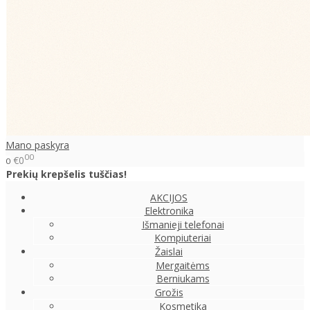
Mano paskyra
00
€0
0
Prekių krepšelis tuščias!
AKCIJOS
Elektronika
Išmanieji telefonai
Kompiuteriai
Žaislai
Mergaitėms
Berniukams
Grožis
Kosmetika