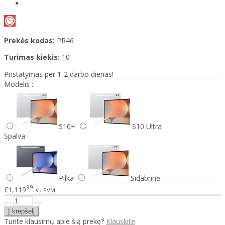
Prekės kodas:
PR46
Turimas kiekis:
10
Pristatymas per 1-2 darbo dienas!
Modelis :
S10+
S10 Ultra
Spalva :
Pilka
Sidabrinė
99
€1,119
su PVM
Turite klausimų apie šią prekę?
Klauskite