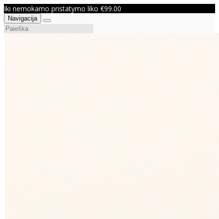
Iki nemokamo pristatymo liko €99.00
Navigacija