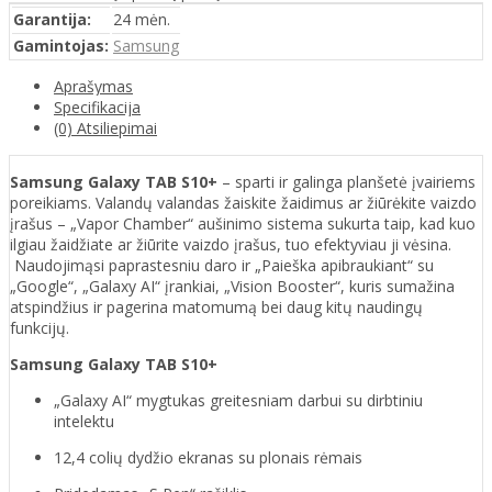
Garantija:
24 mėn.
Gamintojas:
Samsung
Aprašymas
Specifikacija
(0) Atsiliepimai
Samsung Galaxy TAB S10+
– sparti ir galinga planšetė įvairiems
poreikiams. Valandų valandas žaiskite žaidimus ar žiūrėkite vaizdo
įrašus – „Vapor Chamber“ aušinimo sistema sukurta taip, kad kuo
ilgiau žaidžiate ar žiūrite vaizdo įrašus, tuo efektyviau ji vėsina.
Naudojimąsi paprastesniu daro ir „Paieška apibraukiant“ su
„Google“, „Galaxy AI“ įrankiai, „Vision Booster“, kuris sumažina
atspindžius ir pagerina matomumą bei daug kitų naudingų
funkcijų.
Samsung Galaxy TAB S10+
​„Galaxy AI“ mygtukas greitesniam darbui su dirbtiniu
intelektu
12,4 colių dydžio ekranas su plonais rėmais