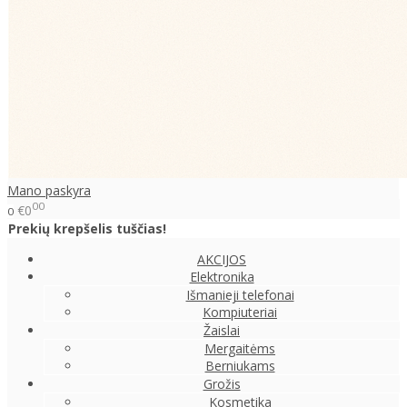
Mano paskyra
00
€0
0
Prekių krepšelis tuščias!
AKCIJOS
Elektronika
Išmanieji telefonai
Kompiuteriai
Žaislai
Mergaitėms
Berniukams
Grožis
Kosmetika