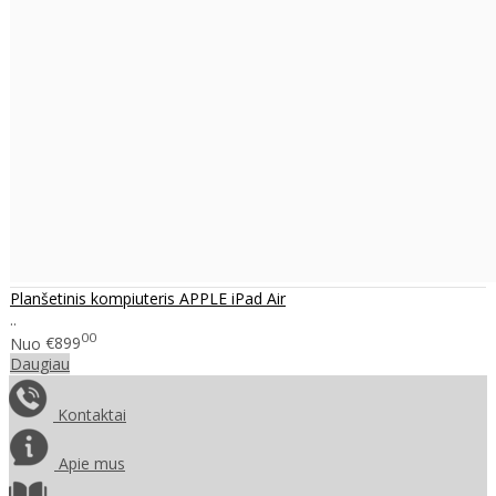
Planšetinis kompiuteris APPLE iPad Air
..
00
Nuo
€899
Daugiau
Kontaktai
Apie mus