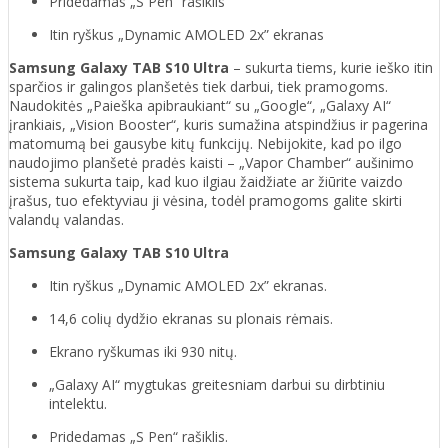
Pridedamas „S Pen“ rašiklis
Itin ryškus „Dynamic AMOLED 2x” ekranas
Samsung Galaxy TAB S10 Ultra
– sukurta tiems, kurie ieško itin
sparčios ir galingos planšetės tiek darbui, tiek pramogoms.
Naudokitės „Paieška apibraukiant“ su „Google“, „Galaxy AI“
įrankiais, „Vision Booster“, kuris sumažina atspindžius ir pagerina
matomumą bei gausybe kitų funkcijų. Nebijokite, kad po ilgo
naudojimo planšetė pradės kaisti – „Vapor Chamber“ aušinimo
sistema sukurta taip, kad kuo ilgiau žaidžiate ar žiūrite vaizdo
įrašus, tuo efektyviau ji vėsina, todėl pramogoms galite skirti
valandų valandas.
Samsung Galaxy TAB S10 Ultra
Itin ryškus „Dynamic AMOLED 2x” ekranas.
14,6 colių dydžio ekranas su plonais rėmais.
Ekrano ryškumas iki 930 nitų.
„Galaxy AI“ mygtukas greitesniam darbui su dirbtiniu
intelektu.
Pridedamas „S Pen“ rašiklis.