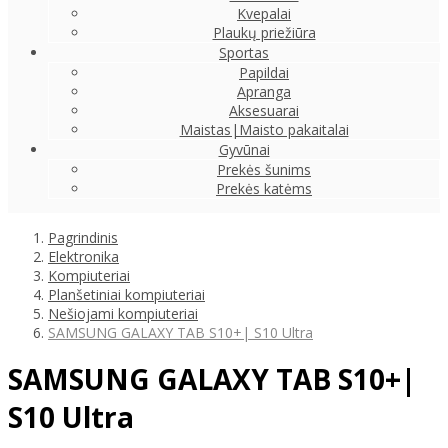
Kvepalai
Plaukų priežiūra
Sportas
Papildai
Apranga
Aksesuarai
Maistas|Maisto pakaitalai
Gyvūnai
Prekės šunims
Prekės katėms
Pagrindinis
Elektronika
Kompiuteriai
Planšetiniai kompiuteriai
Nešiojami kompiuteriai
SAMSUNG GALAXY TAB S10+| S10 Ultra
SAMSUNG GALAXY TAB S10+|
S10 Ultra