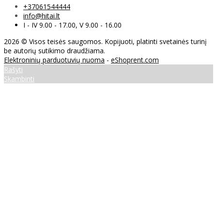
+37061544444
info@hitai.lt
I - IV 9.00 - 17.00, V 9.00 - 16.00
2026 © Visos teisės saugomos. Kopijuoti, platinti svetainės turinį
be autorių sutikimo draudžiama.
Elektroninių parduotuvių nuoma
-
eShoprent.com
Rašyti
Skambinti