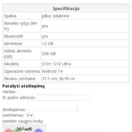
Specifikacija
Spalva
pilka; sidabrinė
Bevielis ryšys (Wi-
yra
Fi)
Bluetooth
yra
Atmintinė
12 GB
Vidinė atmintis
256 GB
(GB)
Modelis
S10+; S10 Ultra
Operacinė sistema
Android 14
Ekrano įstrižainė
31.5 cm; 36.99 cn
Parašyti atsiliepimą
Vardas:
El. pašto adresas:
Atsiliepimas:
Įvertinimas:
Įveskite saugos kodą: