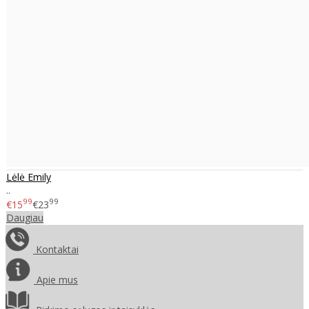
Lėlė Emily
..
99
99
€15
€23
Daugiau
Kontaktai
Apie mus