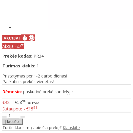
%
Akcija
-27
Prekės kodas:
PR34
Turimas kiekis:
1
Pristatymas per 1-2 darbo dienas!
Paskutinis prekės vienetas!
Dėmesio:
paskutinė prekė sandėlyje!
99
90
€42
€58
su PVM
91
Sutaupote - €15
Turite klausimų apie šią prekę?
Klauskite