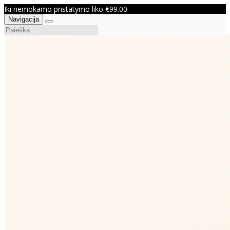
Iki nemokamo pristatymo liko €99.00
Navigacija