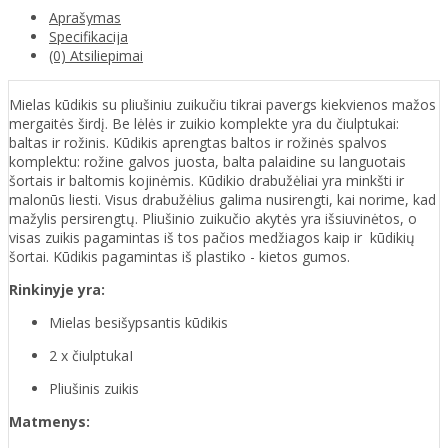
Aprašymas
Specifikacija
(0) Atsiliepimai
Mielas kūdikis su pliušiniu zuikučiu tikrai pavergs kiekvienos mažos
mergaitės širdį. Be lėlės ir zuikio komplekte yra du čiulptukai:
baltas ir rožinis. Kūdikis aprengtas baltos ir rožinės spalvos
komplektu: rožine galvos juosta, balta palaidine su languotais
šortais ir baltomis kojinėmis. Kūdikio drabužėliai yra minkšti ir
malonūs liesti. Visus drabužėlius galima nusirengti, kai norime, kad
mažylis persirengtų. Pliušinio zuikučio akytės yra išsiuvinėtos, o
visas zuikis pagamintas iš tos pačios medžiagos kaip ir kūdikių
šortai. Kūdikis pagamintas iš plastiko - kietos gumos.
Rinkinyje yra:
Mielas besišypsantis kūdikis
2 x čiulptukaI
Pliušinis zuikis
Matmenys: