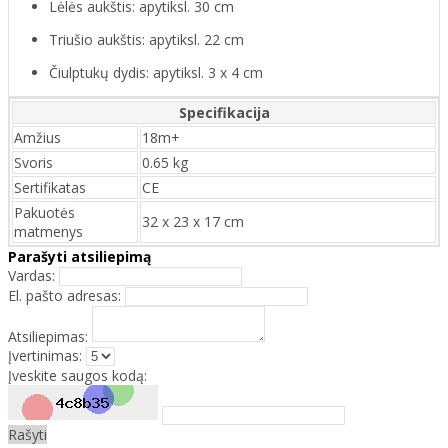
Lėlės aukštis: apytiksl. 30 cm
Triušio aukštis: apytiksl. 22 cm
Čiulptukų dydis: apytiksl. 3 x 4 cm
Specifikacija
Amžius
18m+
Svoris
0.65 kg
Sertifikatas
CE
Pakuotės
32 x 23 x 17 cm
matmenys
Parašyti atsiliepimą
Vardas:
El. pašto adresas:
Atsiliepimas:
Įvertinimas:
Įveskite saugos kodą:
Rašyti