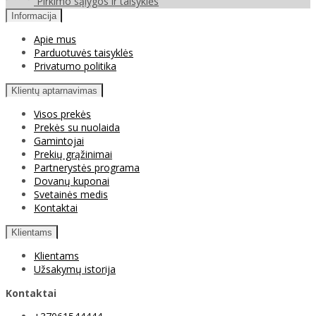
Pirkimo sąlygos ir taisyklės
Informacija
Apie mus
Parduotuvės taisyklės
Privatumo politika
Klientų aptarnavimas
Visos prekės
Prekės su nuolaida
Gamintojai
Prekių grąžinimai
Partnerystės programa
Dovanų kuponai
Svetainės medis
Kontaktai
Klientams
Klientams
Užsakymų istorija
Kontaktai