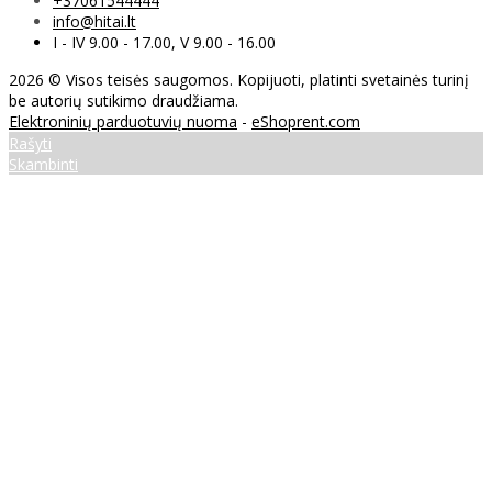
+37061544444
info@hitai.lt
I - IV 9.00 - 17.00, V 9.00 - 16.00
2026 © Visos teisės saugomos. Kopijuoti, platinti svetainės turinį
be autorių sutikimo draudžiama.
Elektroninių parduotuvių nuoma
-
eShoprent.com
Rašyti
Skambinti