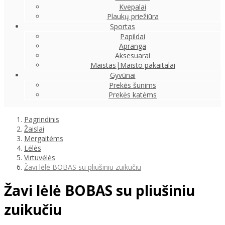
Kvepalai
Plaukų priežiūra
Sportas
Papildai
Apranga
Aksesuarai
Maistas|Maisto pakaitalai
Gyvūnai
Prekės šunims
Prekės katėms
Pagrindinis
Žaislai
Mergaitėms
Lėlės
Virtuvėlės
Žavi lėlė BOBAS su pliušiniu zuikučiu
Žavi lėlė BOBAS su pliušiniu
zuikučiu