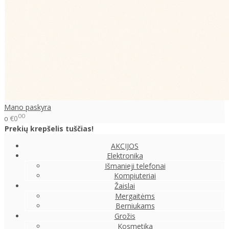
Mano paskyra
00
€0
0
Prekių krepšelis tuščias!
AKCIJOS
Elektronika
Išmanieji telefonai
Kompiuteriai
Žaislai
Mergaitėms
Berniukams
Grožis
Kosmetika