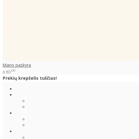
Mano paskyra
00
€0
0
Prekių krepšelis tuščias!