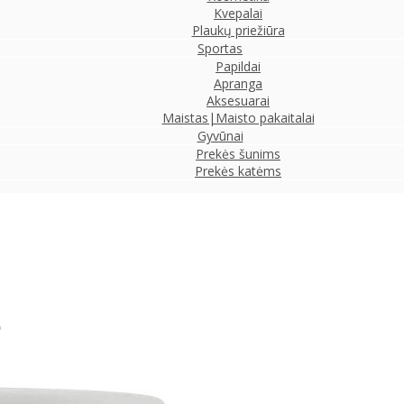
Kvepalai
Plaukų priežiūra
Sportas
Papildai
Apranga
Aksesuarai
Maistas|Maisto pakaitalai
Gyvūnai
Prekės šunims
Prekės katėms
e