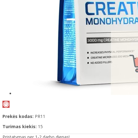
Prekės kodas:
PR11
Turimas kiekis:
15
Pristatymas per 1-2 darbo dienas!