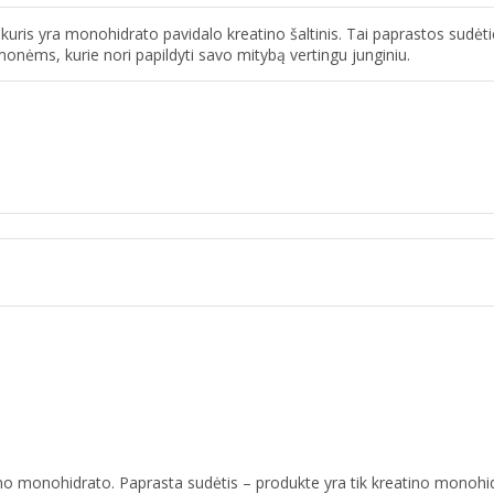
ris yra monohidrato pavidalo kreatino šaltinis. Tai paprastos sudėties
žmonėms, kurie nori papildyti savo mitybą vertingu junginiu.
no monohidrato. Paprasta sudėtis – produkte yra tik kreatino monohid