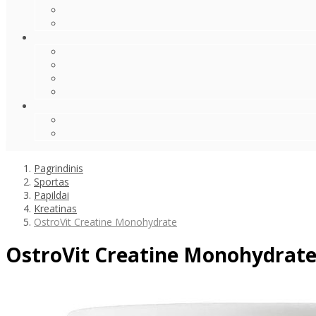
Pagrindinis
Sportas
Papildai
Kreatinas
OstroVit Creatine Monohydrate
OstroVit Creatine Monohydrat