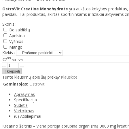
OstroVit Creatine Monohydrate
yra aukštos kokybės produktas, ku
pavidalu. Tai produktas, skirtas sportininkams ir fiziškai aktyviems 
Skonis :
Be saldiklių
Apelsinai
Vyšnios
Mango
Kiekis :
99
€7
su PVM
Turite klausimų apie šią prekę?
Klauskite
Gamintojas:
OstroVit
Aprašymas
Specifikacija
Sudėtis
Vartojimas
(0) Atsiliepimai
Kreatino šaltinis – viena porcija aprūpina organizmą 3000 mg kreati