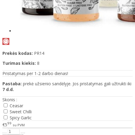
Prekės kodas:
PR14
Turimas kiekis:
8
Pristatymas per 1-2 darbo dienas!
Pastaba:
prekė užsienio sandėlyje. Jos pristatymas gali užtrukti iki
7 d.d.
Skonis :
Ceasar
Sweet Chilli
Spicy Garlic
99
€5
su PVM