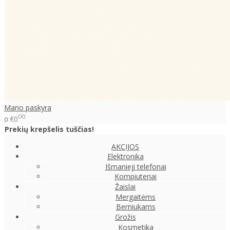
Mano paskyra
00
€0
0
Prekių krepšelis tuščias!
AKCIJOS
Elektronika
Išmanieji telefonai
Kompiuteriai
Žaislai
Mergaitėms
Berniukams
Grožis
Kosmetika