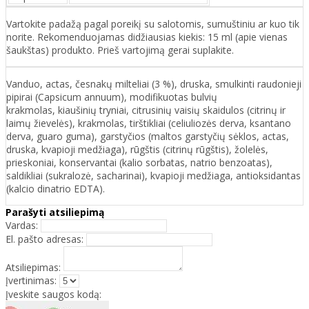
Vartokite padažą pagal poreikį su salotomis, sumuštiniu ar kuo tik
norite. Rekomenduojamas didžiausias kiekis: 15 ml (apie vienas
šaukštas) produkto. Prieš vartojimą gerai suplakite.
Vanduo, actas, česnakų milteliai (3 %), druska, smulkinti raudonieji
pipirai (Capsicum annuum), modifikuotas bulvių
krakmolas, kiaušinių tryniai, citrusinių vaisių skaidulos (citrinų ir
laimų žievelės), krakmolas, tirštikliai (celiuliozės derva, ksantano
derva, guaro guma), garstyčios (maltos garstyčių sėklos, actas,
druska, kvapioji medžiaga), rūgštis (citrinų rūgštis), žolelės,
prieskoniai, konservantai (kalio sorbatas, natrio benzoatas),
saldikliai (sukralozė, sacharinai), kvapioji medžiaga, antioksidantas
(kalcio dinatrio EDTA).
Parašyti atsiliepimą
Vardas:
El. pašto adresas:
Atsiliepimas:
Įvertinimas:
Įveskite saugos kodą: