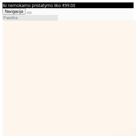
Iki nemokamo pristatymo liko €99.00
Navigacija