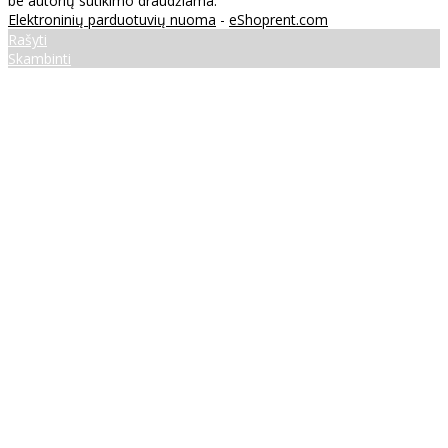
be autorių sutikimo draudžiama.
Elektroninių parduotuvių nuoma
-
eShoprent.com
Rašyti
Skambinti