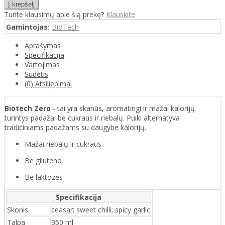
Turite klausimų apie šią prekę?
Klauskite
Gamintojas:
BioTech
Aprašymas
Specifikacija
Vartojimas
Sudėtis
(0) Atsiliepimai
Biotech Zero
- tai yra skanūs, aromatingi ir mažai kalorijų
turintys padažai be cukraus ir riebalų. Puiki alternatyva
tradiciniams padažams su daugybe kalorijų.
Mažai riebalų ir cukraus
Be gliuteno
Be laktozės
Specifikacija
Skonis
ceasar; sweet chilli; spicy garlic
Talpa
350 ml