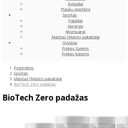
Kvepalai
Plaukų priežiūra
Sportas
Papildai
Apranga
Aksesuarai
Maistas|Maisto pakaitalai
Gyvūnai
Prekės šunims
Prekės katėms
Pagrindinis
Sportas
Maistas|Maisto pakaitalai
BioTech Zero padažas
BioTech Zero padažas