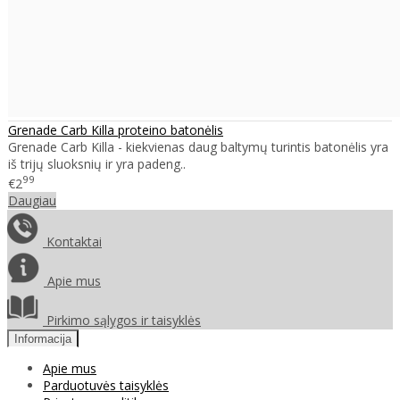
Grenade Carb Killa proteino batonėlis
Grenade Carb Killa - kiekvienas daug baltymų turintis batonėlis yra
iš trijų sluoksnių ir yra padeng..
99
€2
Daugiau
Kontaktai
Apie mus
Pirkimo sąlygos ir taisyklės
Informacija
Apie mus
Parduotuvės taisyklės